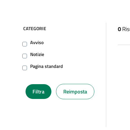
filtri da applicare
0
Ris
CATEGORIE
CLICCANDO SU UNA DELLE CHECKBOX LA PAGINA V
Avviso
Notizie
Pagina standard
Filtra
Reimposta