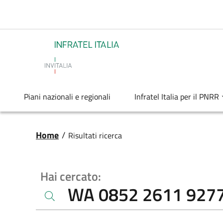
Salta al contenuto principale
Infratel
Piani nazionali e regionali
Infratel Italia per il PNRR
Briciole di pane
Home
/
Risultati ricerca
Hai cercato: