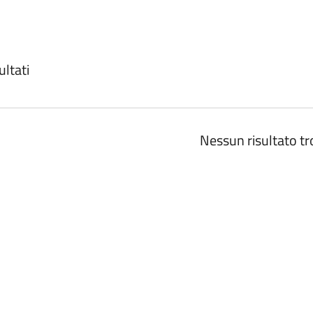
ultati
ERRÀ RICARICATA
Nessun risultato tr