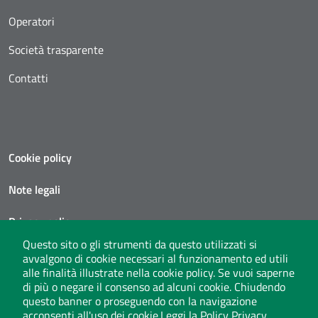
Operatori
Società trasparente
Contatti
Cookie policy
Note legali
Privacy policy
Questo sito o gli strumenti da questo utilizzati si
Social media policy
avvalgono di cookie necessari al funzionamento ed utili
alle finalità illustrate nella cookie policy. Se vuoi saperne
Privacy policy call center
di più o negare il consenso ad alcuni cookie. Chiudendo
questo banner o proseguendo con la navigazione
acconsenti all'uso dei cookie.
Leggi la Policy Privacy