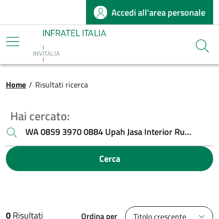
Accedi all'area personale
Salta al contenuto principale
Infratel
Cerca
Briciole di pane
Home
/
Risultati ricerca
Hai cercato:
Cerca
0
Risultati
Ordina per
Titolo crescente