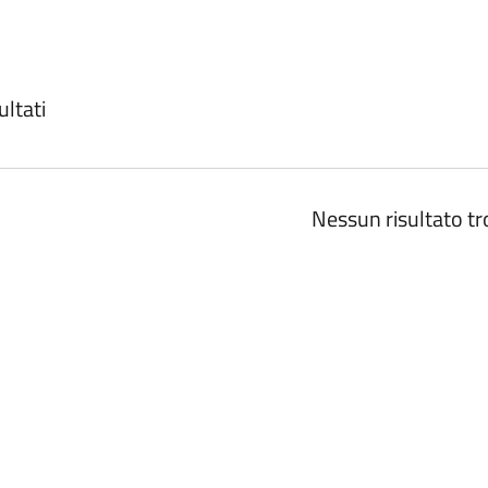
ultati
ERRÀ RICARICATA
Nessun risultato tr