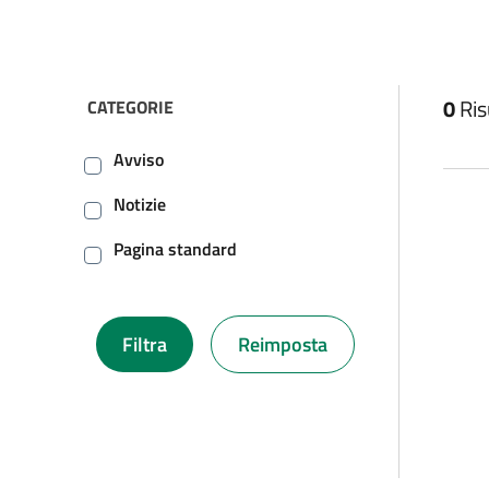
filtri da applicare
0
Ris
CATEGORIE
CLICCANDO SU UNA DELLE CHECKBOX LA PAGINA V
Avviso
Notizie
Pagina standard
Filtra
Reimposta