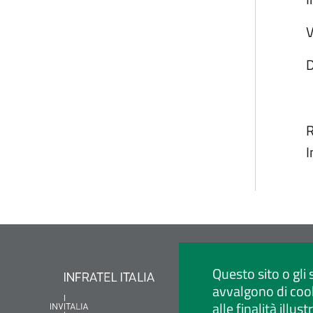
V
D
R
I
Questo sito o gli 
avvalgono di cook
alle finalità illu