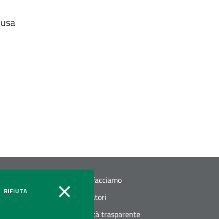
lusa
Cosa facciamo
OOKIES
COOKIES
RIFIUTA
Operatori
Società trasparente