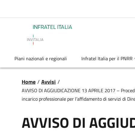
Salta al contenuto principale
Infratel
Piani nazionali e regionali
Infratel Italia per il PNRR
Briciole di pane
Home
/
Avvisi
/
AVVISO DI AGGIUDICAZIONE 13 APRILE 2017 – Procedura n
incarico professionale per l’affidamento di servizi di Di
AVVISO DI AGGIU