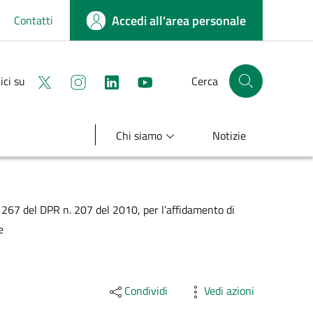
Accedi all'area personale
Contatti
Seguici su X
Seguici su instagram
linkedin
youtube
ici su
Cerca
Cerca nel sito
Chi siamo
Notizie
67 del DPR n. 207 del 2010, per l’affidamento di
e
Condividi
Vedi azioni