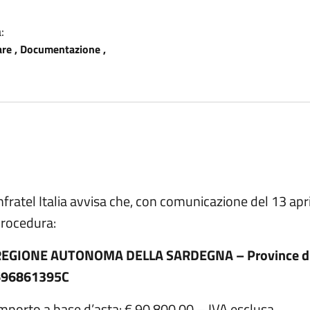
:
are , Documentazione ,
scrizione
nfratel Italia avvisa che, con comunicazione del 13 apr
rocedura:
EGIONE AUTONOMA DELLA SARDEGNA – Province di Olb
696861395C
mporto a base d’asta: € 90.800,00 – IVA esclusa