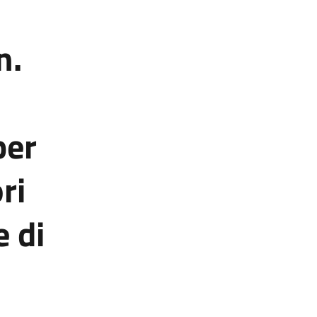
n.
per
ri
e di