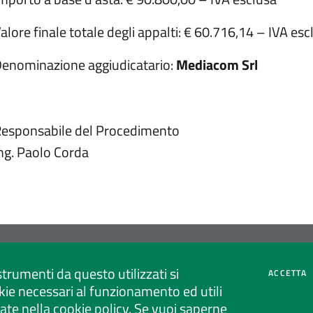
alore finale totale degli appalti: € 60.716,14 – IVA esc
enominazione aggiudicatario:
Mediacom Srl
esponsabile del Procedimento
ng. Paolo Corda
strumenti da questo utilizzati si
C
ACCETTA
Ministero delle Imprese
ie necessari al funzionamento ed utili
e del Made in Italy
strate nella cookie policy. Se vuoi saperne