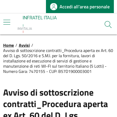
Accedi all'area personale
Salta al contenuto principale
Infratel
Cerca
Briciole di pane
Home
/
Avvisi
/
Avviso di sottoscrizione contratti_Procedura aperta ex Art. 60
del D. Lgs. 50/2016 e S.M.I. per la fornitura, lavori di
installazione ed esecuzione di servizi di gestione e
manutenzione di reti WI-FI sul territorio Italiano (5 Lotti) -
Numero Gara: 7470155 - CUP: B57D1900003001
Avviso di sottoscrizione
contratti_Procedura aperta
ex Art. 60 del D. Lgs.