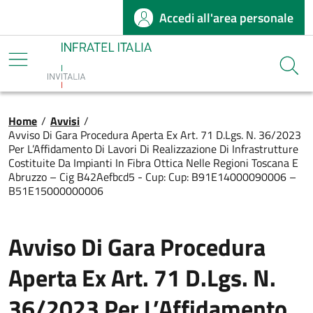
Accedi all'area personale
Salta al contenuto principale
Infratel
Cerca
Briciole di pane
Home
/
Avvisi
/
Avviso Di Gara Procedura Aperta Ex Art. 71 D.Lgs. N. 36/2023
Per L’Affidamento Di Lavori Di Realizzazione Di Infrastrutture
Costituite Da Impianti In Fibra Ottica Nelle Regioni Toscana E
Abruzzo – Cig B42Aefbcd5 - Cup: Cup: B91E14000090006 –
B51E15000000006
Avviso Di Gara Procedura
Aperta Ex Art. 71 D.Lgs. N.
36/2023 Per L’Affidamento