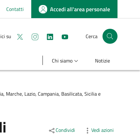
Accedi all'area personale
Contatti
Seguici su X
Seguici su instagram
linkedin
youtube
ici su
Cerca
Cerca nel sito
Chi siamo
Notizie
ia, Marche, Lazio, Campania, Basilicata, Sicilia e
i
Condividi
Vedi azioni