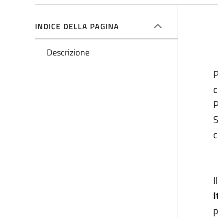
INDICE DELLA PAGINA
De
Descrizione
P
c
P
S
c
I
I
p