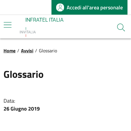
Accedi all'area personale
Salta al contenuto principale
Infratel
Cerca
Briciole di pane
Home
/
Avvisi
/
Glossario
Glossario
Data:
26 Giugno 2019