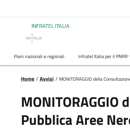
Salta al contenuto principale
Infratel
Piani nazionali e regionali
Infratel Italia per il PNRR
Briciole di pane
Home
/
Avvisi
/
MONITORAGGIO della Consultazione 
MONITORAGGIO de
Pubblica Aree Ner