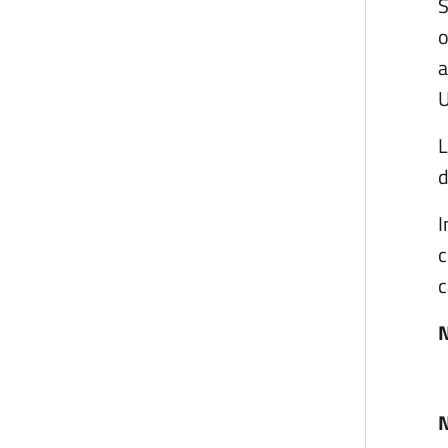
S
o
a
U
L
d
I
c
c
N
N