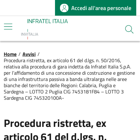
Accedi all'area personale
Salta al contenuto principale
Infratel
Cerca
Briciole di pane
Home
/
Avvisi
/
Procedura ristretta, ex articolo 61 del d.lgs. n. 50/2016,
relativa alla procedura di gara indetta da Infratel Italia S.p.A.
per l’affidamento di una concessione di costruzione e gestione
di una infrastruttura passiva a banda ultralarga nelle aree
bianche del territorio delle Regioni: Calabria, Puglia e
Sardegna – LOTTO 2 Puglia CIG 7453181F84 – LOTTO 3
Sardegna CIG 745320100A-
Procedura ristretta, ex
articolo 61 del d.lgs. n.