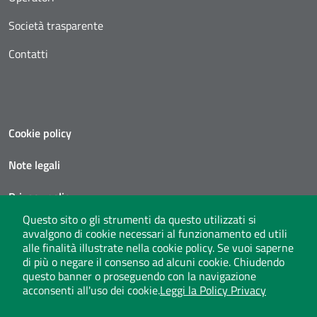
Società trasparente
Contatti
Cookie policy
Note legali
Privacy policy
Questo sito o gli strumenti da questo utilizzati si
Social media policy
avvalgono di cookie necessari al funzionamento ed utili
alle finalità illustrate nella cookie policy. Se vuoi saperne
Privacy policy call center
di più o negare il consenso ad alcuni cookie. Chiudendo
questo banner o proseguendo con la navigazione
acconsenti all'uso dei cookie.
Leggi la Policy Privacy
Seguici su X
instagram
linkedin
youtube