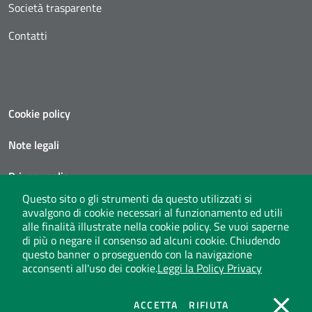
Società trasparente
Contatti
Cookie policy
Note legali
Privacy policy
Questo sito o gli strumenti da questo utilizzati si
Social media policy
avvalgono di cookie necessari al funzionamento ed utili
alle finalità illustrate nella cookie policy. Se vuoi saperne
Privacy policy call center
di più o negare il consenso ad alcuni cookie. Chiudendo
questo banner o proseguendo con la navigazione
acconsenti all'uso dei cookie.
Leggi la Policy Privacy
Seguici su X
instagram
linkedin
youtube
COOKIES
COOKIES
ACCETTA
RIFIUTA