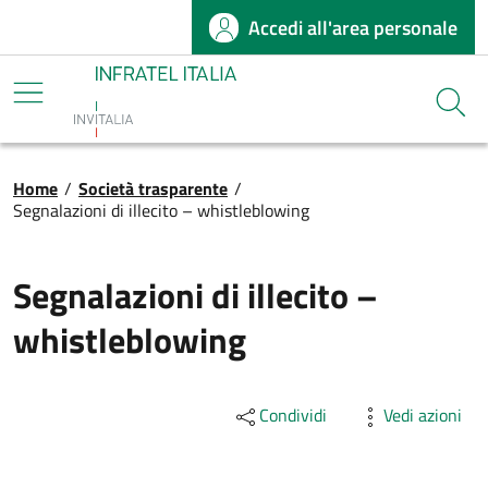
Accedi all'area personale
Salta al contenuto principale
Infratel
Cerca
Briciole di pane
Home
/
Società trasparente
/
Segnalazioni di illecito – whistleblowing
Segnalazioni di illecito –
whistleblowing
Condividi
Vedi azioni