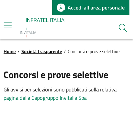
Accedi all'area personale
Salta al contenuto principale
Infratel
Cerca
Briciole di pane
Home
/
Società trasparente
/
Concorsi e prove selettive
Concorsi e prove selettive
Gli avvisi per selezioni sono pubblicati sulla relativa
pagina della Capogruppo Invitalia Spa