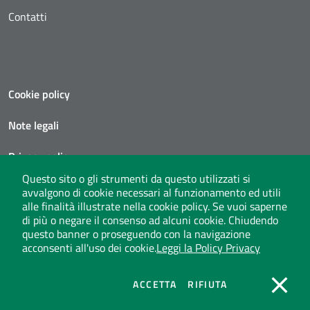
Contatti
Cookie policy
Note legali
Privacy policy
Questo sito o gli strumenti da questo utilizzati si
Social media policy
avvalgono di cookie necessari al funzionamento ed utili
alle finalità illustrate nella cookie policy. Se vuoi saperne
Privacy policy call center
di più o negare il consenso ad alcuni cookie. Chiudendo
questo banner o proseguendo con la navigazione
acconsenti all'uso dei cookie.
Leggi la Policy Privacy
Seguici su X
instagram
linkedin
youtube
COOKIES
COOKIES
ACCETTA
RIFIUTA