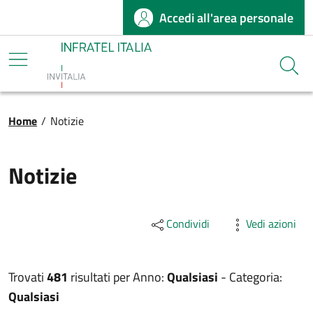
Accedi all'area personale
Salta al contenuto principale
Infratel
Cerca
Briciole di pane
Home
/
Notizie
Notizie
Condividi
Vedi azioni
Trovati
481
risultati per
Anno:
Qualsiasi
-
Categoria:
Qualsiasi