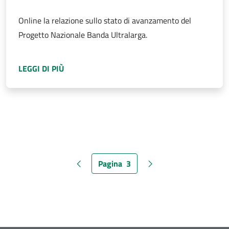
Online la relazione sullo stato di avanzamento del
Progetto Nazionale Banda Ultralarga.
A PROPOSITO DI
PIANO BANDA ULTRALARGA: 
LEGGI DI PIÙ
Pagina
3
Pagina precedente
Pagina attuale
Pagina successiva