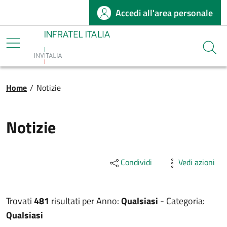
Accedi all'area personale
Salta al contenuto principale
Infratel
Cerca
Briciole di pane
Home
/
Notizie
Notizie
Condividi
Vedi azioni
Trovati
481
risultati per
Anno:
Qualsiasi
-
Categoria:
Qualsiasi