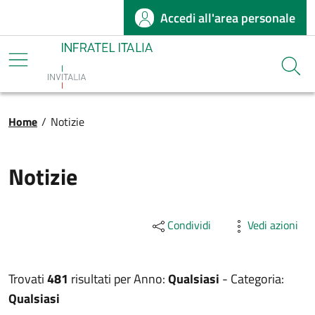
Accedi all'area personale
Salta al contenuto principale
Infratel
Cerca
Briciole di pane
Home
/
Notizie
Notizie
Condividi
Vedi azioni
Trovati
481
risultati per
Anno:
Qualsiasi
-
Categoria:
Qualsiasi