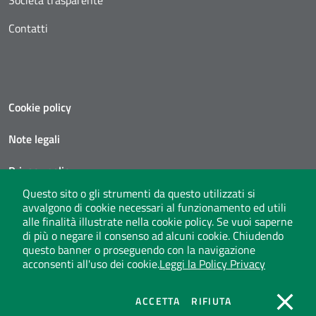
Società trasparente
Contatti
Cookie policy
Note legali
Privacy policy
Questo sito o gli strumenti da questo utilizzati si
Social media policy
avvalgono di cookie necessari al funzionamento ed utili
alle finalità illustrate nella cookie policy. Se vuoi saperne
Privacy policy call center
di più o negare il consenso ad alcuni cookie. Chiudendo
questo banner o proseguendo con la navigazione
acconsenti all'uso dei cookie.
Leggi la Policy Privacy
Seguici su X
instagram
linkedin
youtube
COOKIES
COOKIES
ACCETTA
RIFIUTA