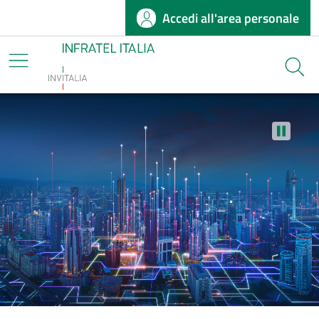
Accedi all'area personale
Salta al contenuto principale
Infratel
Cerca
Stop au