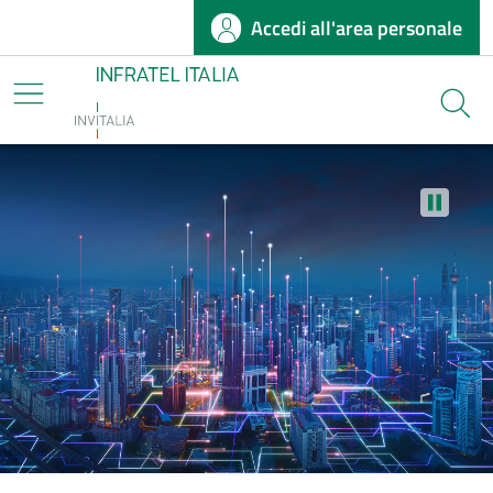
Accedi all'area personale
Salta al contenuto principale
Infratel
Cerca
Stop au