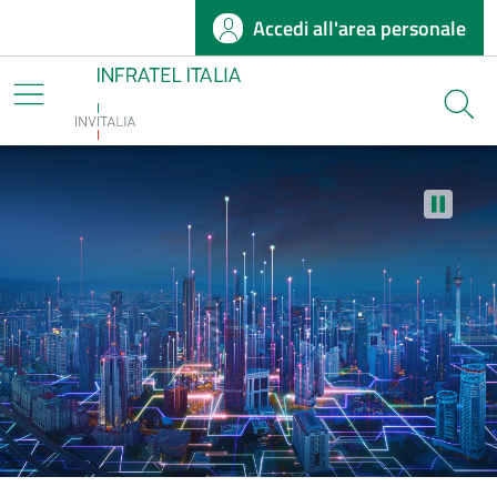
Accedi all'area personale
Salta al contenuto principale
Infratel
Cerca
Stop au