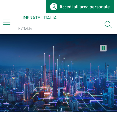
Accedi all'area personale
Salta al contenuto principale
Infratel
Cerca
Stop au